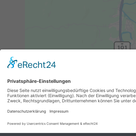
Koordinaten: 46325 51.860601, 6.881321
(gegenüber Liese-Meitner-Straße 22)