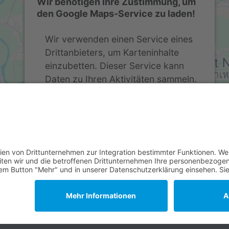
Wir benötigen Ihre Zustimmung, um
den Google Maps-Service zu laden!
Wir verwenden einen Service eines
Drittanbieters, um Karteninhalte
einzubetten. Dieser Service kann
Daten zu Ihren Aktivitäten sammeln.
Bitte lesen Sie die Details durch und
stimmen Sie der Nutzung des
Service zu, um diese Karte
anzuzeigen.
Mehr Informationen
Akzeptieren
powered by
Usercentrics Consent Management
Platform
&
eRecht24