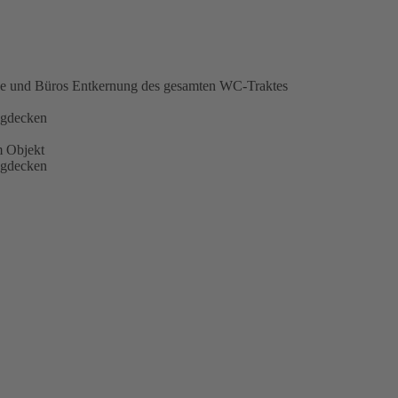
he und Büros Entkernung des gesamten WC-Traktes
ngdecken
m Objekt
ngdecken