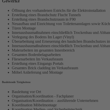
Gewerke
Öffnung des vorhandenen Estrichs für die Elektroinstallation
Erstellung eines Brandschutz Flucht Tunnels
Erstellung eines Brandschutzraum in F90
Neuaufbau und Einrichtung von Toilettenannlagen sowie Küc
Türen Montage
Innenausbaumaßnahmen einschließlich Trockenbau und Abha
Verlegung des Bodens Im Lager (Vinyl)
Überarbeitung und Erneuerung des baulichen Brandschutzes i
Innenausbaumaßnahmen einschließlich Trockenbau und Abha
Malerarbeiten im gesamten Innenbereich
Gesamten Bodenbelagsarbeiten
Fliesenarbeiten Im Verkaufsraum
Erstellung eines Eingangs Portals
Gesamtes Brick cladding im Verkaufsraum
Möbel Anlieferung und Montage
Bauleitende Tätigkeiten:
Bauleitung vor Ort
Organisation/Koordination - Fachplaner
Organisation/Koordination – ausführende Unternehmen
Koordination Möbelmontage
Koordination Medien- und Sicherheitstechnik