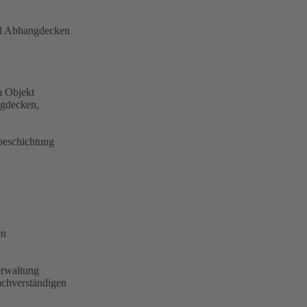
nd Abhangdecken
m Objekt
gdecken,
beschichtung
en
rwaltung
chverständigen