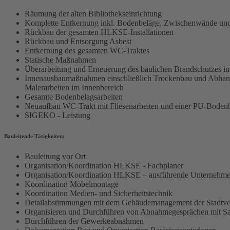
Räumung der alten Bibliothekseinrichtung
Komplette Entkernung inkl. Bodenbeläge, Zwischenwände u
Rückbau der gesamten HLKSE-Installationen
Rückbau und Entsorgung Asbest
Entkernung des gesamten WC-Traktes
Statische Maßnahmen
Überarbeitung und Erneuerung des baulichen Brandschutzes i
Innenausbaumaßnahmen einschließlich Trockenbau und Abhan
Malerarbeiten im Innenbereich
Gesamte Bodenbelagsarbeiten
Neuaufbau WC-Trakt mit Fliesenarbeiten und einer PU-Boden
SIGEKO - Leistung
Bauleitende Tätigkeiten:
Bauleitung vor Ort
Organisation/Koordination HLKSE - Fachplaner
Organisation/Koordination HLKSE – ausführende Unternehm
Koordination Möbelmontage
Koordination Medien- und Sicherheitstechnik
Detailabstimmungen mit dem Gebäudemanagement der Stadtve
Organisieren und Durchführen von Abnahmegesprächen mit Sa
Durchführen der Gewerkeabnahmen