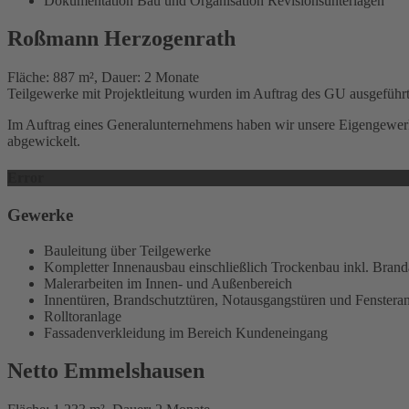
Dokumentation Bau und Organisation Revisionsunterlagen
Roßmann Herzogenrath
Fläche: 887 m², Dauer: 2 Monate
Teilgewerke mit Projektleitung wurden im Auftrag des GU ausgeführ
Im Auftrag eines Generalunternehmens haben wir unsere Eigengewerk
abgewickelt.
Error
Gewerke
Bauleitung über Teilgewerke
Kompletter Innenausbau einschließlich Trockenbau inkl. Bran
Malerarbeiten im Innen- und Außenbereich
Innentüren, Brandschutztüren, Notausgangstüren und Fenstera
Rolltoranlage
Fassadenverkleidung im Bereich Kundeneingang
Netto Emmelshausen