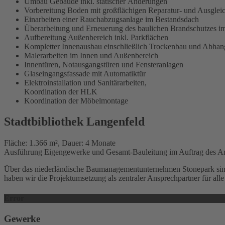
Umbau Gebäude inkl. statischer Änderungen
Vorbereitung Boden mit großflächigen Reparatur- und Ausgleic
Einarbeiten einer Rauchabzugsanlage im Bestandsdach
Überarbeitung und Erneuerung des baulichen Brandschutzes i
Aufbereitung Außenbereich inkl. Parkflächen
Kompletter Innenausbau einschließlich Trockenbau und Abha
Malerarbeiten im Innen und Außenbereich
Innentüren, Notausgangstüren und Fensteranlagen
Glaseingangsfassade mit Automatiktür
Elektroinstallation und Sanitärarbeiten,
Koordination der HLK
Koordination der Möbelmontage
Stadtbibliothek Langenfeld
Fläche: 1.366 m², Dauer: 4 Monate
Ausführung Eigengewerke und Gesamt-Bauleitung im Auftrag des Ar
Über das niederländische Baumanagementunternehmen Stonepark sind 
haben wir die Projektumsetzung als zentraler Ansprechpartner für alle
Error
Gewerke