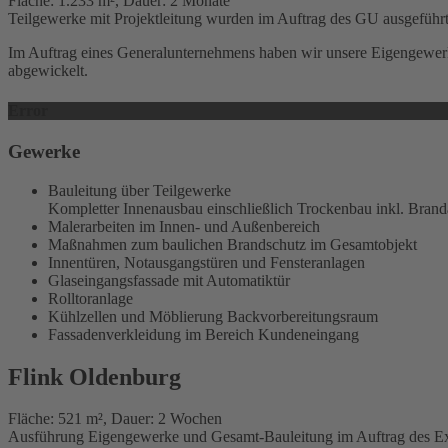
Fläche: 1.233 m², Dauer: 2 Monate
Teilgewerke mit Projektleitung wurden im Auftrag des GU ausgeführ
Im Auftrag eines Generalunternehmens haben wir unsere Eigengewerk
abgewickelt.
Error
Gewerke
Bauleitung über Teilgewerke
Kompletter Innenausbau einschließlich Trockenbau inkl. Bran
Malerarbeiten im Innen- und Außenbereich
Maßnahmen zum baulichen Brandschutz im Gesamtobjekt
Innentüren, Notausgangstüren und Fensteranlagen
Glaseingangsfassade mit Automatiktür
Rolltoranlage
Kühlzellen und Möblierung Backvorbereitungsraum
Fassadenverkleidung im Bereich Kundeneingang
Flink Oldenburg
Fläche: 521 m², Dauer: 2 Wochen
Ausführung Eigengewerke und Gesamt-Bauleitung im Auftrag des E