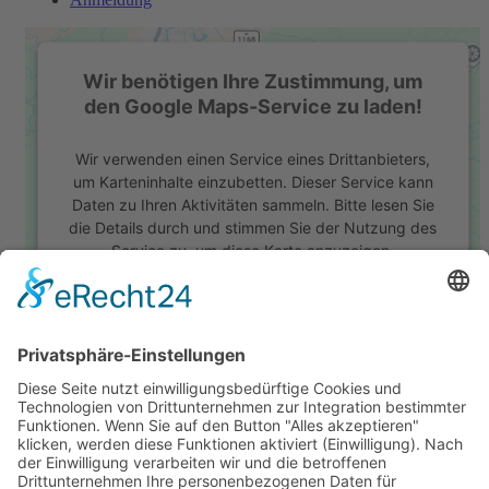
Wir benötigen Ihre Zustimmung, um
den Google Maps-Service zu laden!
Wir verwenden einen Service eines Drittanbieters,
um Karteninhalte einzubetten. Dieser Service kann
Daten zu Ihren Aktivitäten sammeln. Bitte lesen Sie
die Details durch und stimmen Sie der Nutzung des
Service zu, um diese Karte anzuzeigen.
Mehr Informationen
Akzeptieren
powered by
Usercentrics Consent Management
Platform
&
eRecht24